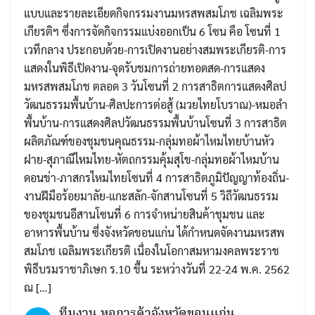
แบบและรายละเอียดกิจกรรมงานมหรสพสมโภช เฉลิมพระ
เกียรติฯ ซึ่งการจัดกิจกรรมแบ่งออกเป็น 6 โซน คือ โซนที่ 1
เวทีกลาง ประกอบด้วย-การเปิดงานอย่างสมพระเกียรติ-การ
แสดงในพิธีเปิดงาน-จุดรับชมการถ่ายทอดสด-การแสดง
มหรสพสมโภช ตลอด 3 วันโซนที่ 2 การสาธิตการแสดงศิลป
วัฒนธรรมพื้นบ้าน-ศิลปะการต่อสู้ (มวยไทยโบราณ)-หมอลำ
พื้นบ้าน-การแสดงศิลปวัฒนธรรมพื้นบ้านโซนที่ 3 การสาธิต
ผลิตภัณฑ์ของชุมชนคุณธรรม-กลุ่มทอผ้าไหมไทยบ้านหัว
ฝาย-สุภาณีไหมไทย-หัตถกรรมคุ้มสุโข-กลุ่มทอผ้าไหมบ้าน
ดอนข่า-ภาสกรไหมไทยโซนที่ 4 การสาธิตภูมิปัญญาท้องถิ่น-
งานฝีมือร้อยมาลัย-แกะสลัก-จักสานโซนที่ 5 วิถีวัฒนธรรม
ของชุมชนอีสานโซนที่ 6 การจำหน่ายสินค้าชุมชน และ
อาหารพื้นบ้าน ซึ่งจังหวัดขอนแก่น ได้กำหนดจัดงานมหรสพ
สมโภช เฉลิมพระเกียรติ เนื่องในโอกาสมหามงคลพระราช
พิธีบรมราชาภิเษก ร.10 ขึ้น ระหว่างวันที่ 22-24 พ.ค. 2562
ณ […]
ทีมงาน หอการค้าจังหวัดขอนแก่น