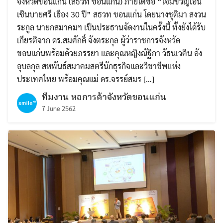
จังหวัดขอนแก่น (สธวท ขอนแก่น) ภายใต้ชื่อ “โจมขวัญเอิ้น
เซินบายศรี เฮือง 30 ปี” สธวท ขอนแก่น โดยนางชุติมา สงวน
ระกูล นายกสมาคมฯ เป็นประธานจัดงานในครั้งนี้ ทั้งยังได้รับ
เกียรติจาก ดร.สมศักดิ์ จังตระกุล ผู้ว่าราชการจังหวัด
ขอนแก่นพร้อมด้วยภรรยา และคุณหญิงณัฐิกา วัธนเวคิน อัง
อุบลกุล สหพันธ์สมาคมสตรีนักธุรกิจและวิชาชีพแห่ง
ประเทศไทย พร้อมคุณแม่ ดร.จรรย์สมร […]
ทีมงาน หอการค้าจังหวัดขอนแก่น
7 June 2562