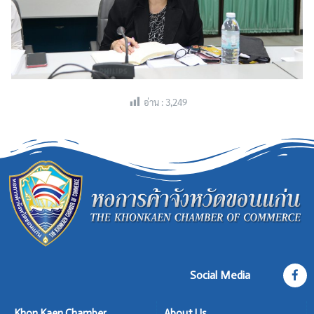
อ่าน :
3,249
Social Media
Khon Kaen Chamber
About Us