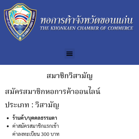
สมาชิกวิสามัญ
สมัครสมาชิกหอการค้าออนไลน์
ประเภท : วิสามัญ
ร้านค้า/บุคคลธรรมดา
ค่าสมัครสมาชิกแรกเข้า
ค่าลงทะเบียน 300 บาท